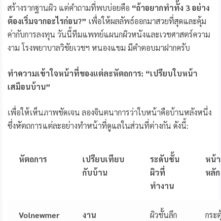
สร้างรากฐานผิว แต่คำถามที่พบบ่อยคือ
“ถ้าอยากทำทั้ง 3 อย่าง
ต้องเริ่มจากอะไรก่อน?”
เพื่อให้ผลลัพธ์ออกมาสวยที่สุดและคุ้ม
ค่ากับการลงทุน วันนี้ทีมแพทย์แผนกผิวหนังและเวชศาสตร์ความ
งาม โรงพยาบาลวิชัยเวชฯ หนองแขม มีคำตอบมาฝากครับ
ทำความเข้าใจหน้าที่ของแต่ละหัตถการ: “เปรียบใบหน้า
เสมือนบ้าน”
เพื่อให้เห็นภาพชัดเจน ลองจินตนาการว่าใบหน้าคือบ้านหลังหนึ่ง
ซึ่งหัตถการแต่ละอย่างทำหน้าที่ดูแลในส่วนที่ต่างกัน ดังนี้:
หัตถการ
เปรียบเทียบ
ระดับชั้น
หน้าท
กับบ้าน
ผิวที่
หลัก
ทำงาน
Volnewmer
งาน
ผิวชั้นลึก
กระตุ