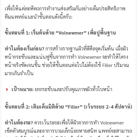
เพื่อให้แต่ละหัตถการทำงานส่งเสริมกันอย่างเต็มประสิทธิภาพ
ทีมแพทย์แนะนำขั้นตอนดังนี้ครับ:
ขั้นตอนที่
1: เริ่มต้นด้วย “Volnewmer” เพื่อปูพื้นฐาน
ทำไมต้องเริ่มก่อน
?
การสร้างรากฐานผิวที่ดีคือจุดเริ่มต้น เมื่อผิว
หน้ากระชับและแน่นฟูขึ้นจากการทำ Volnewmer จะทำให้โครง
หน้าจริงชัดเจนขึ้น ช่วยให้ขั้นตอนต่อไปไม่ต้องใช้ Filler ปริมาณ
มากเกินจำเป็น
เป้าหมาย:
ยกกระชับและปรับคุณภาพผิวทั่วใบหน้า
ขั้นตอนที่
2: เติมเต็มมิติด้วย “Filler” (เว้นระยะ 2-4 สัปดาห์)
ทำไมต้องรอ
?
ควรเว้นระยะเพื่อให้ผิวจากการทำ Volnewmer
เซ็ตตัวสมบูรณ์และอาการบวมเล็กน้อยหายสนิท แพทย์จะสามารถ