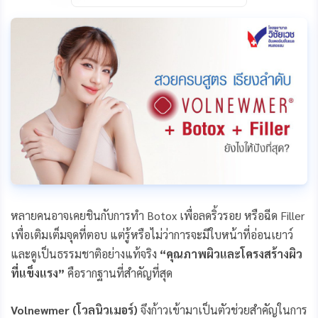
c
s
n
a
p
e
s
e
i
y
b
e
l
L
o
n
i
o
g
n
k
e
k
r
หลายคนอาจเคยชินกับการทำ Botox เพื่อลดริ้วรอย หรือฉีด Filler
เพื่อเติมเต็มจุดที่ตอบ แต่รู้หรือไม่ว่าการจะมีใบหน้าที่อ่อนเยาว์
และดูเป็นธรรมชาติอย่างแท้จริง
“คุณภาพผิวและโครงสร้างผิว
ที่แข็งแรง”
คือรากฐานที่สำคัญที่สุด
Volnewmer (โวลนิวเมอร์)
จึงก้าวเข้ามาเป็นตัวช่วยสำคัญในการ