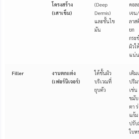
โครงสร้าง
(Deep
คอล
(เสาเข็ม)
Dermis)
เจน/
และชั้นไข
ลาสต
มัน
ยก
กระช
ผิวให
แน่น
Filler
งานตกแต่ง
ใต้ชั้นผิว
เติม
(เฟอร์นิเจอร์)
บริเวณที่
ปริม
ยุบตัว
เช่น
ขมับ 
ตา ร
แก้ม
ปรับม
ใบหน