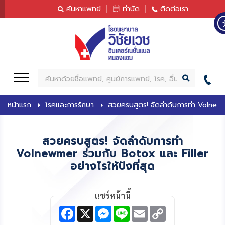
content
ค้นหาแพทย์
ทำนัด
ติดต่อเรา
ค้
น
ห
หน้าแรก
โรคและการรักษา
สวยครบสูตร! จัดลำดับการทำ Volnewmer
า
สวยครบสูตร! จัดลำดับการทำ
Volnewmer ร่วมกับ Botox และ Filler
อย่างไรให้ปังที่สุด
แชร์หน้านี้
F
X
M
L
E
C
a
e
i
m
o