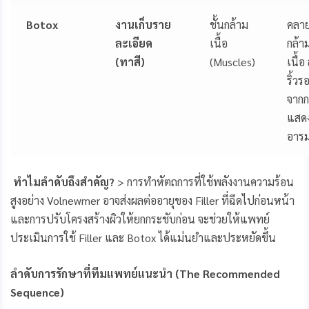
Botox
งานเก็บราย
ชั้นกล้าม
คลา
ละเอียด
เนื้อ
กล้า
(ทาสี)
(Muscles)
เนื้อ
ริ้วร
จากก
แสด
อารม
ทำไมลำดับถึงสำคัญ
?
> การทำหัตถการที่ใช้พลังงานความร้อน
สูงอย่าง Volnewmer อาจส่งผลต่ออายุของ Filler ที่ฉีดไปก่อนหน้า
และการปรับโครงสร้างผิวให้ยกกระชับก่อน จะช่วยให้แพทย์
ประเมินการใช้ Filler และ Botox ได้แม่นยำและประหยัดขึ้น
ลำดับการรักษาที่ทีมแพทย์แนะนำ (
The Recommended
Sequence)