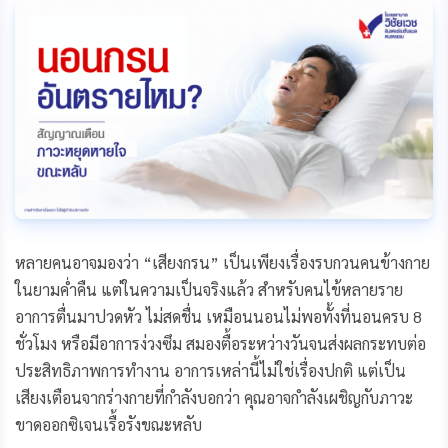
b
e
l
L
o
n
i
o
g
n
k
e
k
r
หลายคนอาจมองว่า “เสียงกรน” เป็นเพียงเรื่องรบกวนคนข้างกาย
ในยามค่ำคืน แต่ในความเป็นจริงแล้ว สำหรับคนไข้หลายราย
อาการตื่นมาปวดหัว ไม่สดชื่น เหมือนนอนไม่พอทั้งที่นอนครบ 8
ชั่วโมง หรือมีอาการง่วงซึม สมองตื้อระหว่างวันจนส่งผลกระทบต่อ
ประสิทธิภาพการทำงาน อาการเหล่านี้ไม่ใช่เรื่องปกติ แต่เป็น
เสียงเตือนจากร่างกายที่กำลังบอกว่า คุณอาจกำลังเผชิญกับภาวะ
ขาดออกซิเจนเรื้อรังขณะหลับ