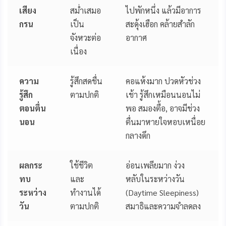
เสียง
สม่ำเสมอ
ไปพักหนึ่ง แล้วมีอาการ
กรน
เป็น
สะดุ้งเฮือก คล้ายสำลัก
จังหวะต่อ
อากาศ
เนื่อง
ความ
รู้สึกสดชื่น
คอแห้งมาก ปวดหัวช่วง
รู้สึก
ตามปกติ
เช้า รู้สึกเหมือนนอนไม่
ตอนตื่น
พอ สมองตื้อ, อาจมีช่วง
นอน
ตื่นมาหายใจหอบเหนื่อย
กลางดึก
ผลกระ
ใช้ชีวิต
อ่อนเพลียมาก ง่วง
ทบ
และ
หลับในระหว่างวัน
ระหว่าง
ทำงานได้
(Daytime Sleepiness)
วัน
ตามปกติ
สมาธิและความจำลดลง