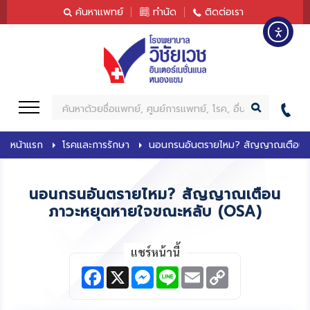
content
ค้นหาแพทย์
ทำนัด
ติดต่อเรา
ค้
น
ห
หน้าแรก
โรคและการรักษา
นอนกรนอันตรายไหม? สัญญาณเตือนภ
า
นอนกรนอันตรายไหม? สัญญาณเตือน
ภาวะหยุดหายใจขณะหลับ (OSA)
แชร์หน้านี้
F
X
M
L
E
C
a
e
i
m
o
c
s
n
a
p
e
s
e
i
y