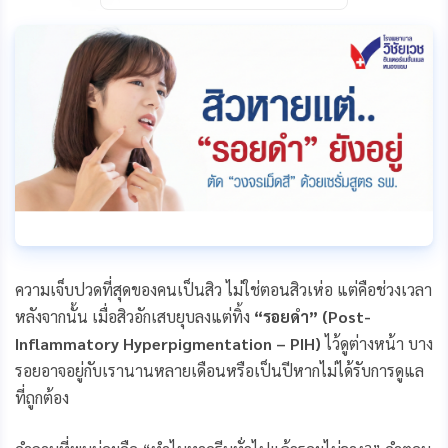
c
s
n
a
p
e
s
e
i
y
b
e
l
L
o
n
i
o
g
n
k
e
k
r
ความเจ็บปวดที่สุดของคนเป็นสิว ไม่ใช่ตอนสิวเห่อ แต่คือช่วงเวลา
หลังจากนั้น เมื่อสิวอักเสบยุบลงแต่ทิ้ง
“รอยดำ” (
Post-
Inflammatory Hyperpigmentation – PIH)
ไว้ดูต่างหน้า บาง
รอยอาจอยู่กับเรานานหลายเดือนหรือเป็นปีหากไม่ได้รับการดูแล
ที่ถูกต้อง