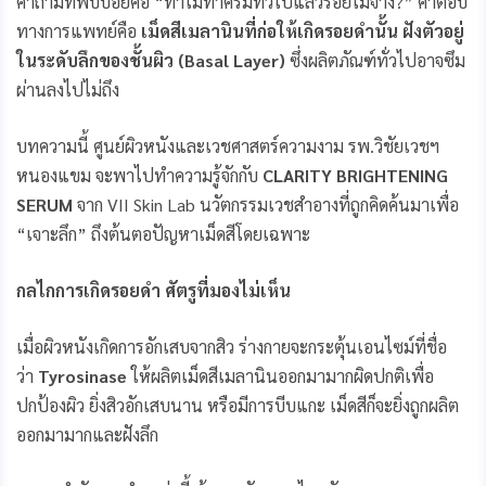
คำถามที่พบบ่อยคือ “ทำไมทาครีมทั่วไปแล้วรอยไม่จาง?” คำตอบ
ทางการแพทย์คือ
เม็ดสีเมลานินที่ก่อให้เกิดรอยดำนั้น ฝังตัวอยู่
ในระดับลึกของชั้นผิว (
Basal Layer)
ซึ่งผลิตภัณฑ์ทั่วไปอาจซึม
ผ่านลงไปไม่ถึง
บทความนี้ ศูนย์ผิวหนังและเวชศาสตร์ความงาม รพ.วิชัยเวชฯ
หนองแขม จะพาไปทำความรู้จักกับ
CLARITY BRIGHTENING
SERUM
จาก VII Skin Lab นวัตกรรมเวชสำอางที่ถูกคิดค้นมาเพื่อ
“เจาะลึก” ถึงต้นตอปัญหาเม็ดสีโดยเฉพาะ
กลไกการเกิดรอยดำ ศัตรูที่มองไม่เห็น
เมื่อผิวหนังเกิดการอักเสบจากสิว ร่างกายจะกระตุ้นเอนไซม์ที่ชื่อ
ว่า
Tyrosinase
ให้ผลิตเม็ดสีเมลานินออกมามากผิดปกติเพื่อ
ปกป้องผิว ยิ่งสิวอักเสบนาน หรือมีการบีบแกะ เม็ดสีก็จะยิ่งถูกผลิต
ออกมามากและฝังลึก