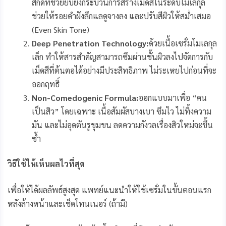
สกัดที่ช่วยยับยั้งกระบวนการสร้างเม็ดสีในระดับโมเลกุล
ช่วยให้รอยดำฝังลึกแลดูจางลง และปรับสีผิวให้สม่ำเสมอ
(Even Skin Tone)
Deep Penetration Technology:
ด้วยเนื้อเซรั่มโมเลกุล
เล็ก ทำให้สารสำคัญสามารถซึมผ่านชั้นผิวลงไปจัดการกับ
เม็ดสีที่ต้นตอได้อย่างมีประสิทธิภาพ ไม่ระเหยไปก่อนที่จะ
ออกฤทธิ์
Non-Comedogenic Formula:
ออกแบบมาเพื่อ “คน
เป็นสิว” โดยเฉพาะ เนื้อสัมผัสบางเบา ซึมไว ไม่ทิ้งความ
มัน และไม่อุดตันรูขุมขน ลดความกังวลเรื่องสิวใหม่จะขึ้น
ซ้ำ
วิธีใช้ให้เห็นผลไวที่สุด
เพื่อให้ได้ผลลัพธ์สูงสุด แพทย์แนะนำให้ใช้เซรั่มในขั้นตอนแรก
หลังล้างหน้าและเช็ดโทนเนอร์ (ถ้ามี)