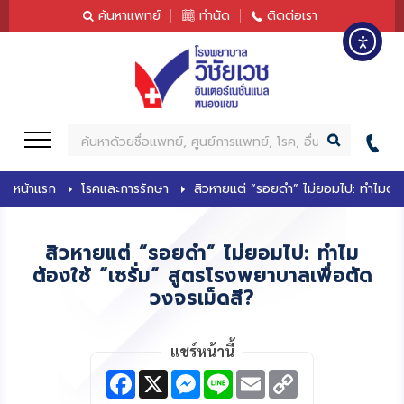
content
ค้นหาแพทย์
ทำนัด
ติดต่อเรา
ค้
น
ห
หน้าแรก
โรคและการรักษา
สิวหายแต่ “รอยดำ” ไม่ยอมไป: ทำไมต้องใ
า
สิวหายแต่ “รอยดำ” ไม่ยอมไป: ทำไม
ต้องใช้ “เซรั่ม” สูตรโรงพยาบาลเพื่อตัด
วงจรเม็ดสี?
แชร์หน้านี้
F
X
M
L
E
C
a
e
i
m
o