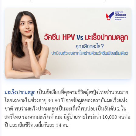
c
s
n
a
p
e
s
e
i
y
b
e
l
L
o
n
i
o
g
n
k
e
k
r
มะเร็งปากมดลูก
เป็นภัยเงียบที่คุกคามชีวิตผู้หญิงไทยจำนวนมาก
โดยเฉพาะในช่วงอายุ 30-60 ปี จากข้อมูลของสถาบันมะเร็งแห่ง
ชาติ พบว่ามะเร็งปากมดลูกเป็นมะเร็งที่พบบ่อยเป็นอันดับ 2 ใน
สตรีไทย รองจากมะเร็งเต้านม มีผู้ป่วยรายใหม่กว่า 10,000 คนต่อ
ปี และเสียชีวิตเฉลี่ยวันละ 14 คน