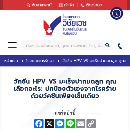
content
ค้นหาแพทย์
ทำนัด
ติดต่อเรา
ค้
น
ห
หน้าแรก
โรคและการรักษา
วัคซีน HPV VS มะเร็งปากมดลูก คุณเลือ
า
วัคซีน HPV VS มะเร็งปากมดลูก คุณ
เลือกอะไร: ปกป้องตัวเองจากโรคร้าย
ด้วยวัคซีนเพียงเข็มเดียว
แชร์หน้านี้
F
X
M
L
E
C
a
e
i
m
o