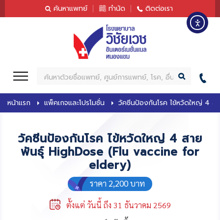
content
ค้นหาแพทย์
ทำนัด
ติดต่อเรา
ค้
น
ห
หน้าแรก
แพ็คเกจและโปรโมชั่น
วัคซีนป้องกันโรค ไข้หวัดใหญ่ 4 ส
า
วัคซีนป้องกันโรค ไข้หวัดใหญ่ 4 สาย
พันธุ์ HighDose (Flu vaccine for
eldery)
ราคา 2,200 บาท
ตั้งแต่ วันนี้ ถึง 31 ธันวาคม 2569