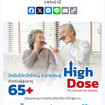
แชร์หน้านี้
F
X
M
L
E
C
a
e
i
m
o
c
s
n
a
p
e
s
e
i
y
b
e
l
L
o
n
i
o
g
n
k
e
k
r