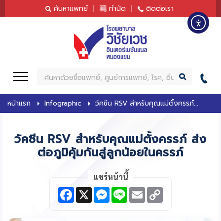
content
ค้นหาแพทย์
ทำนัด
ติดต่อเรา
ค้
น
ห
หน้าแรก
Infographic
วัคซีน RSV สำหรับคุณแม่ตั้งครรภ์...
า
วัคซีน RSV สำหรับคุณแม่ตั้งครรภ์ ส่ง
ต่อภูมิคุ้มกันสู่ลูกน้อยในครรภ์
แชร์หน้านี้
F
X
M
L
E
C
a
e
i
m
o
c
s
n
a
p
e
s
e
i
y