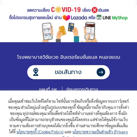
โรงพยาบาลวิชัยเวช อินเตอร์แนชั่นแนล หนองแขม
ขอเส้นทาง
แผนที่ รพ.
ข้อมูลการเดินทาง
เมื่อคุณเข้าชมเว็บไซต์ใดก็ตาม ไซต์นั้นอาจจัดเก็บหรือดึงข้อมูลจากเบราว์เซอร์
ของคุณ ส่วนใหญ่แล้วอยู่ในรูปแบบของคุกกี้ ข้อมูลนี้อาจเกี่ยวกับคุณ การตั้งค่า
ของคุณ อุปกรณ์ของคุณ หรือเพื่อช่วยให้ไซต์ทำงานอย่างที่คุณต้องการ ซึ่งมัก
เป็นข้อมูลที่ไม่สามารถระบุตัวตนของคุณได้โดยตรง แต่ช่วยให้คุณใช้งานเว็บ
ตามความต้องการส่วนบุคคลได้มากยิ่งขึ้น ท่านสามารถศึกษาข้อมูลเพิ่มเติม
ได้ที่
นโยบายคุกกี้ (Cookie Policy)
และ
นโยบายความเป็นส่วนตัว (Privacy
ติดต่อเรา
คำถามที่พบบ่อย
ร่วมงานกับเรา