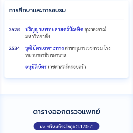
การศึกษาและการอบรม
2528
ปริญญาแพทยศาสตร์บัณฑิต
จุฬาลงกรณ์
มหาวิทยาลัย
2534
วุฒิบัตรเฉพาะทาง
สาขากุมารเวชกรรม โรง
พยาบาลวชิรพยาบาล
อนุมัติบัตร
เวชศาสตร์ครอบครัว
ตารางออกตรวจแพทย์
นพ. ชริน มหัจฉริยกูล (ว.12357)