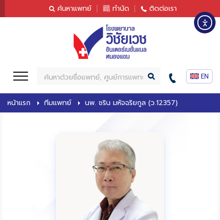
content
ค้นหาแพทย์
ทำนัด
ติดต่อเรา
ค้
น
ห
หน้าแรก
ทีมแพทย์
นพ. ชริน มหัจฉริยกูล (ว.12357)
า