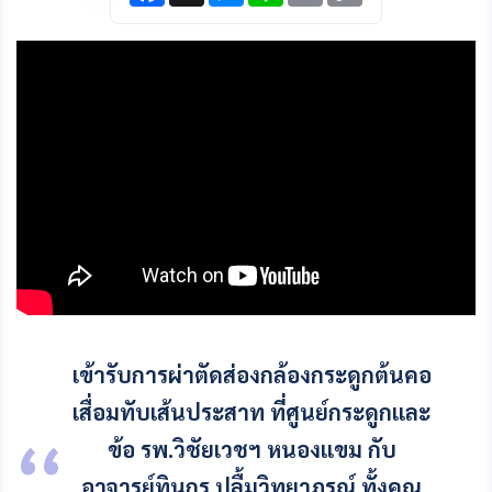
c
s
n
a
p
e
s
e
i
y
b
e
l
L
o
n
i
o
g
n
k
e
k
r
เข้ารับการผ่าตัดส่องกล้องกระดูกต้นคอ
เสื่อมทับเส้นประสาท ที่ศูนย์กระดูกและ
ข้อ รพ.วิชัยเวชฯ หนองแขม กับ
อาจารย์ทินกร ปลื้มวิทยาภรณ์ ทั้งคุณ