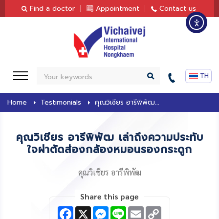
content
Find a doctor
Appointment
Contact us
S
e
a
Home
Testimonials
คุณวิเชียร อารีพิพัฒ...
r
c
คุณวิเชียร อารีพิพัฒ เล่าถึงความประทับ
h
ใจผ่าตัดส่องกล้องหมอนรองกระดูก
คุณวิเชียร อารีพิพัฒ
Share this page
F
X
M
L
E
C
a
e
i
m
o