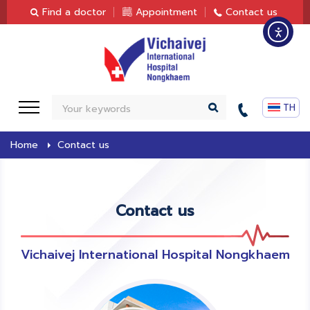
content
Find a doctor
Appointment
Contact us
S
e
a
Home
Contact us
r
c
h
Contact us
Vichaivej International Hospital Nongkhaem