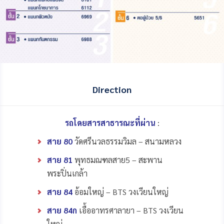
Direction
รถโดยสารสาธารณะที่ผ่าน
:
สาย 80
วัดศรีนวลธรรมวิมล – สนามหลวง
สาย 81
พุทธมณฑลสาย5 – สะพาน
พระปิ่นเกล้า
สาย 84
อ้อมใหญ่ – BTS วงเวียนใหญ่
สาย 84ก
เอื้ออาทรศาลายา – BTS วงเวียน
ใหญ่